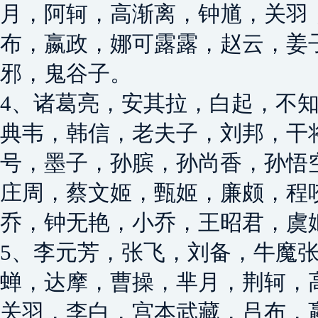
月，阿轲，高渐离，钟馗，关羽
布，嬴政，娜可露露，赵云，姜
邪，鬼谷子。
4、诸葛亮，安其拉，白起，不
典韦，韩信，老夫子，刘邦，干
号，墨子，孙膑，孙尚香，孙悟
庄周，蔡文姬，甄姬，廉颇，程
乔，钟无艳，小乔，王昭君，虞
5、李元芳，张飞，刘备，牛魔
蝉，达摩，曹操，芈月，荆轲，
关羽，李白，宫本武藏，吕布，