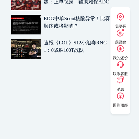
题：上单隐身，辅助难保ADC
EDG中单Scout核酸异常！比赛
顺序或将影响？
我要买
我要卖
速报《LOL》S12小组赛RNG
1：0战胜100T战队
我的还价
联系客服
消息
回到顶部