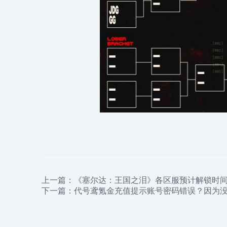
上一篇：
《塞尔达：王国之泪》各区服预计解锁时
下一篇：
代号鸢氪金充值提示账号密码错误？因为