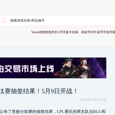
Steam游戏
绝地求生G币充值卡
自抽、初始号
DNF金币
手游充
I淘汰赛抽签结果！5月9日开战！
2023-05-08 15:39
公布了胜败分组赛的抽签结果，LPL赛区的两支队伍BLG和