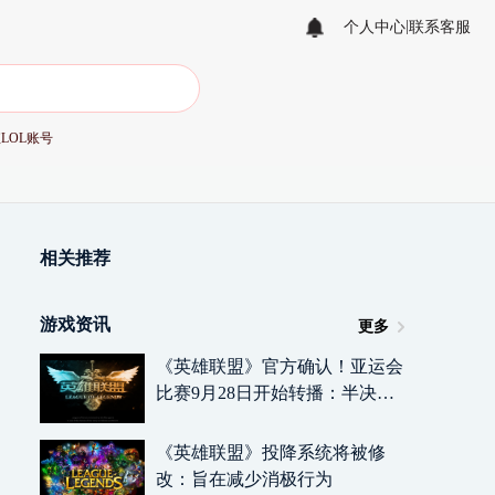
|
个人中心
联系客服
值
LOL账号
相关推荐
游戏资讯
更多
《英雄联盟》官方确认！亚运会
比赛9月28日开始转播：半决赛
见
《英雄联盟》投降系统将被修
改：旨在减少消极行为