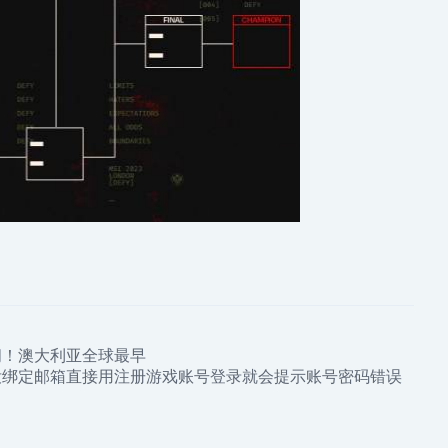
间！澳大利亚全球最早
没绑定邮箱直接用注册游戏账号登录就会提示账号密码错误