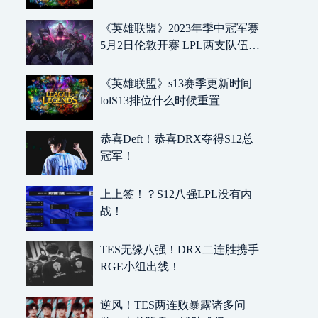
《英雄联盟》2023年季中冠军赛
5月2日伦敦开赛 LPL两支队伍参
赛
《英雄联盟》s13赛季更新时间
lolS13排位什么时候重置
恭喜Deft！恭喜DRX夺得S12总
冠军！
上上签！？S12八强LPL没有内
战！
TES无缘八强！DRX二连胜携手
RGE小组出线！
逆风！TES两连败暴露诸多问