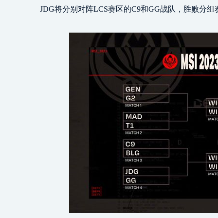
JDG将分别对阵LCS赛区的C9和GG战队，胜败分