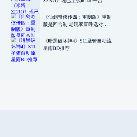
ZERO》现已上线itch.io平台
《仙剑奇侠传四：重制版》重制
版是回合制 老玩家直呼选对
了！
《暗黑破坏神4》S11圣骑自动流
星雨BD推荐