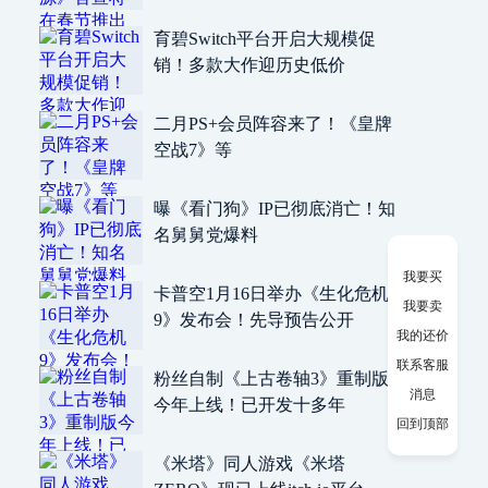
育碧Switch平台开启大规模促
销！多款大作迎历史低价
二月PS+会员阵容来了！《皇牌
空战7》等
曝《看门狗》IP已彻底消亡！知
名舅舅党爆料
我要买
卡普空1月16日举办《生化危机
我要卖
9》发布会！先导预告公开
我的还价
联系客服
粉丝自制《上古卷轴3》重制版
消息
今年上线！已开发十多年
回到顶部
《米塔》同人游戏《米塔