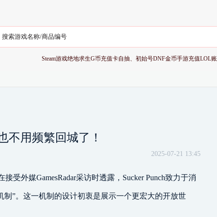
Steam游戏
绝地求生G币充值卡
自抽、初始号
DNF金币
手游充值
LOL
也不用频繁回城了！
2025-07-21 13:45
接受外媒GamesRadar采访时透露，Sucker Punch致力于消
机制”。这一机制的设计初衷是展示一个更宏大的开放世