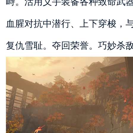
峙。活用义手装备各种致命武
血腥对抗中潜行、上下穿梭，
复仇雪耻。夺回荣誉。巧妙杀