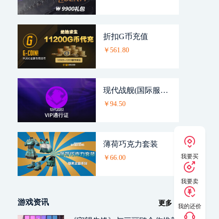
折扣G币充值
￥561.80
现代战舰(国际服）_VIP通行证
￥94.50
薄荷巧克力套装
我要买
￥66.00
我要卖
游戏资讯
更多
我的还价