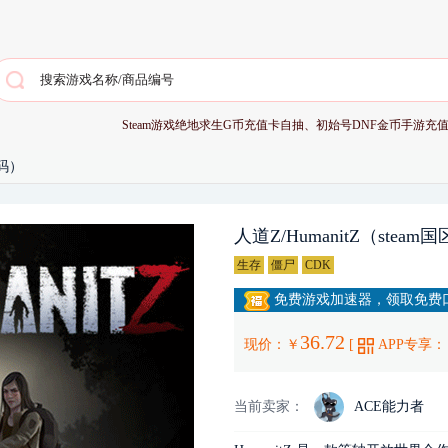
Steam游戏
绝地求生G币充值卡
自抽、初始号
DNF金币
手游充
活码）
人道Z/HumanitZ（stea
生存
僵尸
CDK
免费游戏加速器，领取免费口
36.72
现价：￥
[
APP专享：
当前卖家：
ACE能力者