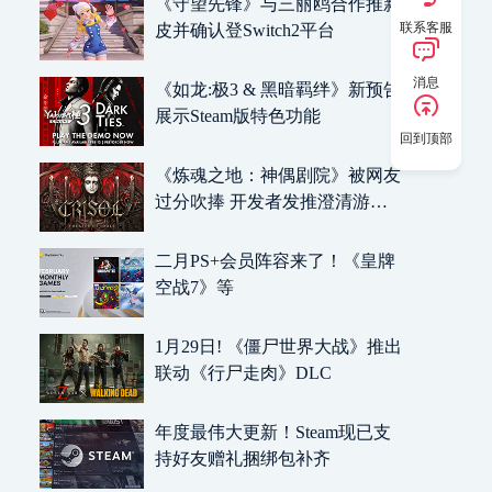
《守望先锋》与三丽鸥合作推新
联系客服
皮并确认登Switch2平台
消息
《如龙:极3 & 黑暗羁绊》新预告
展示Steam版特色功能
回到顶部
《炼魂之地：神偶剧院》被网友
过分吹捧 开发者发推澄清游戏
类型
二月PS+会员阵容来了！《皇牌
空战7》等
1月29日! 《僵尸世界大战》推出
联动《行尸走肉》DLC
年度最伟大更新！Steam现已支
持好友赠礼捆绑包补齐