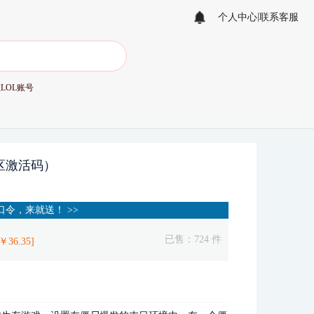
|
个人中心
联系客服
值
LOL账号
m国区激活码）
令，来就送！ >>
已售：
724
件
￥
36.35
]