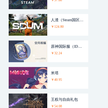
￥37.80
人渣（Steam国区激活码）SCUM
￥124.80
原神国际服（ID直充）
￥32.24
米塔
￥40.95
王权与自由礼包
￥54.08