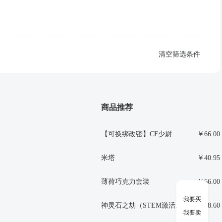
清空筛选条件
商品推荐
【可换绑改密】CF少尉排位号
￥66.00
米塔
￥40.95
薄荷巧克力套装
￥66.00
我要买
神灵石之劫（STEM激活码）
￥48.60
我要卖