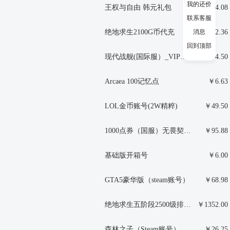
我的还价
王权与自由 韩元礼包
￥54.08
联系客服
消息
绝地求生2100G币代充
￥112.36
回到顶部
现代战舰(国际服）_VIP通行证
￥94.50
Arcaea 100记忆点
￥6.63
LOL金币账号(2W精粹)
￥49.50
1000点券（国服）无畏契约VALORANT
￥95.88
基础版开箱号
￥6.00
GTA5豪华版（steam账号）
￥68.98
绝地求生五阶段2500级排位号
￥1352.00
森林之子（Steam账号）
￥26.25