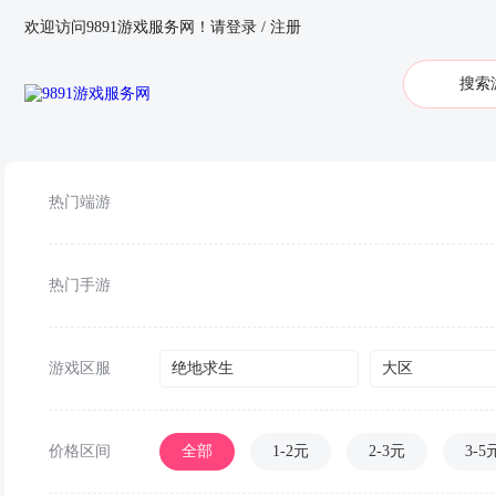
欢迎访问9891游戏服务网！
请登录
/
注册
热门端游
热门手游
游戏区服
绝地求生
大区
价格区间
全部
1-2元
2-3元
3-5