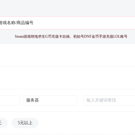
Steam游戏
绝地求生G币充值卡
自抽、初始号
DNF金币
手游充值
LOL账号
服务器
元
5元以上