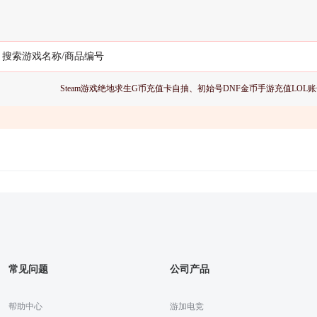
Steam游戏
绝地求生G币充值卡
自抽、初始号
DNF金币
手游充值
LOL
常见问题
公司产品
帮助中心
游加电竞