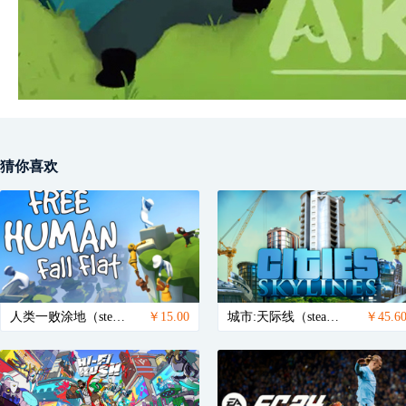
猜你喜欢
人类一败涂地（steam账号）
￥15.00
城市:天际线（steam国区激活码）
￥45.6