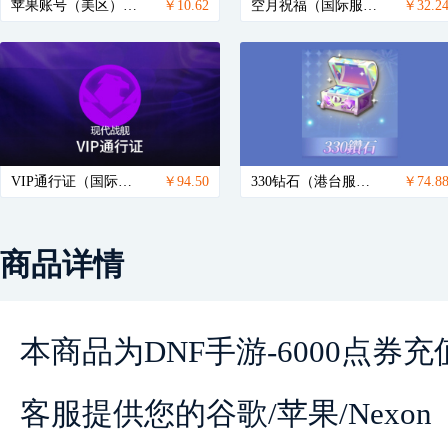
苹果账号（美区）-apple id-itunes id-appstore id
￥10.62
空月祝福（国际服）ID直充 原神Genshin Impact
￥32.2
VIP通行证（国际服）上号代充 现代战舰MODERN WARSHIPS
￥94.50
330钻石（港台服）ID直充无需账密 少女回战
￥74.8
商品详情
本商品为DNF手游-6000点
客服提供您的谷歌/苹果/Nexon 