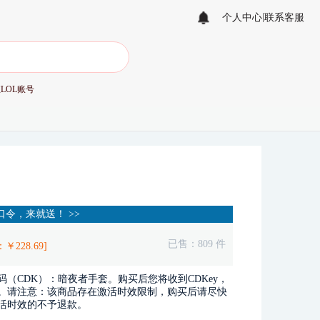
|
个人中心
联系客服
值
LOL账号
令，来就送！ >>
已售：
809
件
：￥
228.69
]
（CDK）：暗夜者手套。购买后您将收到CDKey，
。请注意：该商品存在激活时效限制，购买后请尽快
活时效的不予退款。