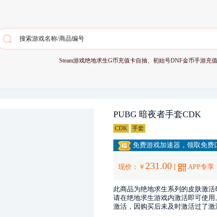
Steam游戏
绝地求生G币充值卡
自抽、初始号
DNF金币
手游充
PUBG 暗夜者手套CDK
CDK
手套
免费游戏加速器，领取免费口
231.00
现价：￥
[
APP专享
此商品为绝地求生系列的皮肤激活码
请在绝地求生游戏内激活即可使用
激活，因购买后未及时激活过了激