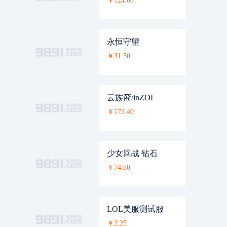
￥124.80
永恒守望
￥31.50
云族裔/inZOI
￥173.40
少女回战 钻石
￥74.88
LOL美服测试服
￥2.25