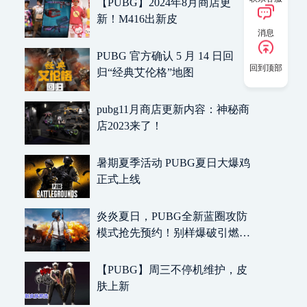
【PUBG】2024年8月商店更
新！M416出新皮
消息
PUBG 官方确认 5 月 14 日回
回到顶部
归“经典艾伦格”地图
pubg11月商店更新内容：神秘商
店2023来了！
暑期夏季活动 PUBG夏日大爆鸡
正式上线
炎炎夏日，PUBG全新蓝圈攻防
模式抢先预约！别样爆破引燃整
个暑期
【PUBG】周三不停机维护，皮
肤上新