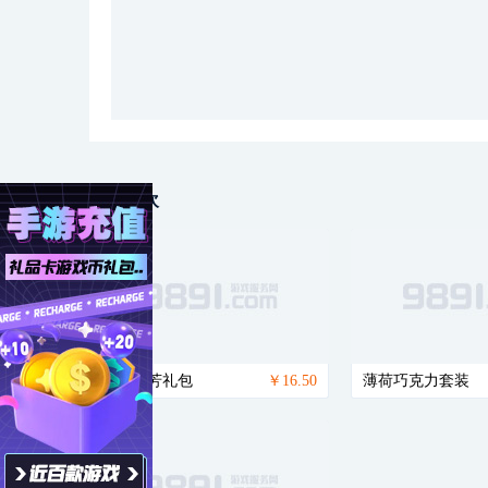
猜你喜欢
带刺芬芳礼包
￥16.50
薄荷巧克力套装