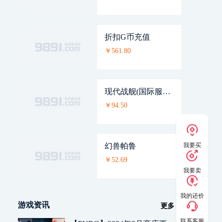
折扣G币充值
￥561.80
现代战舰(国际服）_VIP通行证
￥94.50
我要买
幻兽帕鲁
￥52.69
我要卖
我的还价
游戏资讯
更多
联系客服