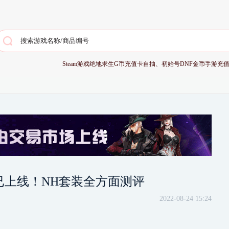
Steam游戏
绝地求生G币充值卡
自抽、初始号
DNF金币
手游充
已上线！NH套装全方面测评
2022-08-24 15:24